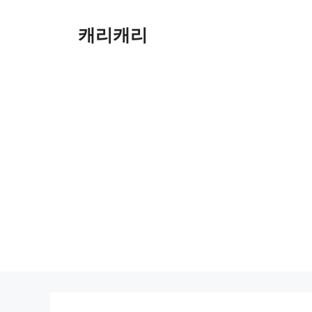
컨
텐
캐리캐리
츠
로
건
너
뛰
기