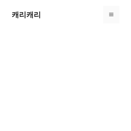
컨
텐
캐리캐리
메
츠
로
뉴
건
너
뛰
기