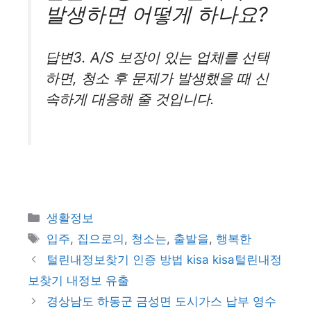
발생하면 어떻게 하나요?
답변3. A/S 보장이 있는 업체를 선택
하면, 청소 후 문제가 발생했을 때 신
속하게 대응해 줄 것입니다.
카
생활정보
테
태
입주
,
집으로의
,
청소는
,
출발을
,
행복한
고
그
털린내정보찾기 인증 방법 kisa kisa털린내정
리
보찾기 내정보 유출
경상남도 하동군 금성면 도시가스 납부 영수