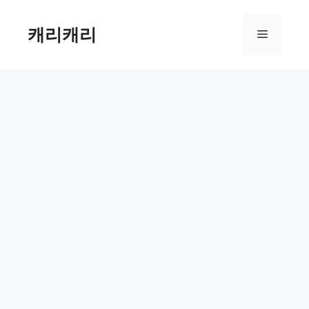
컨
텐
캐리캐리
메
츠
로
뉴
건
너
뛰
기