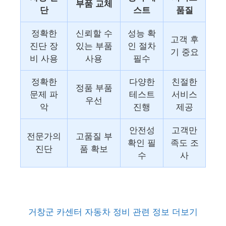
부품 교체
단
스트
품질
정확한
신뢰할 수
성능 확
고객 후
진단 장
있는 부품
인 절차
기 중요
비 사용
사용
필수
정확한
다양한
친절한
정품 부품
문제 파
테스트
서비스
우선
악
진행
제공
안전성
고객만
전문가의
고품질 부
확인 필
족도 조
진단
품 확보
수
사
거창군 카센터 자동차 정비 관련 정보 더보기