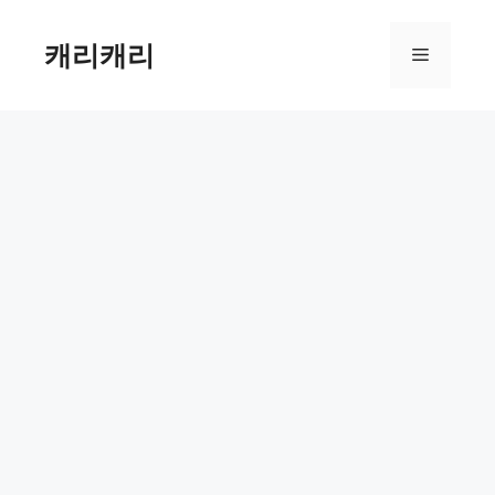
컨
텐
캐리캐리
메
츠
로
뉴
건
너
뛰
기