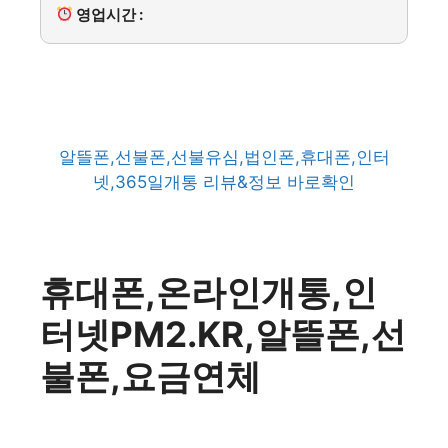
영업시간 :
알뜰폰,선불폰,선불유심,법인폰,휴대폰,인터
넷,365일개통 리뷰&정보 바로확인
휴대폰,온라인개통,인
터넷PM2.KR,알뜰폰,선
불폰,요금연체