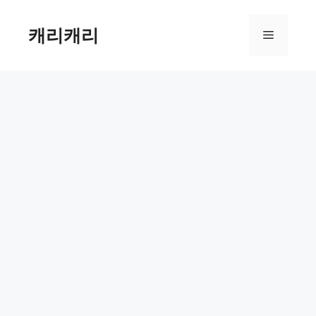
컨
텐
캐리캐리
메
츠
로
뉴
건
너
뛰
기