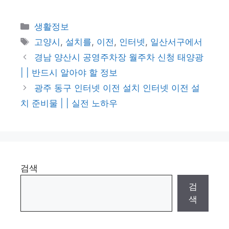
카
생활정보
테
태
고양시
,
설치를
,
이전
,
인터넷
,
일산서구에서
고
그
경남 양산시 공영주차장 월주차 신청 태양광
리
| | 반드시 알아야 할 정보
광주 동구 인터넷 이전 설치 인터넷 이전 설
치 준비물 | | 실전 노하우
검색
검
색