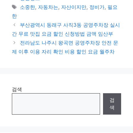
테
태
소중한
,
자동차는
,
자산이지만
,
정비가
,
필요
고
그
한
리
부산광역시 동래구 사직3동 공영주차장 실시
간 무료 맛집 요금 할인 신청방법 금액 임산부
전라남도 나주시 왕곡면 공영주차장 안전 문
제 이후 이용 자리 확인 비용 할인 요금 월주차
검색
검
색