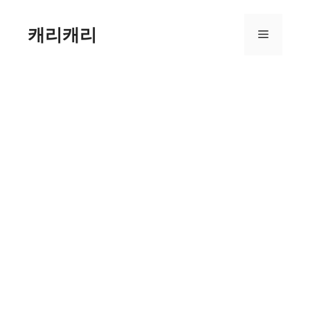
컨
텐
캐리캐리
메
츠
로
뉴
건
너
뛰
기