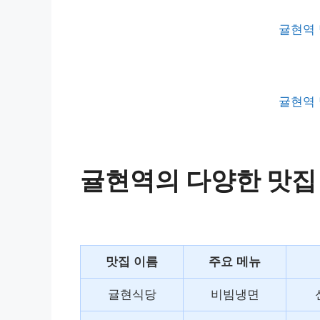
귤현역 
귤현역 
귤현역의 다양한 맛집
맛집 이름
주요 메뉴
귤현식당
비빔냉면