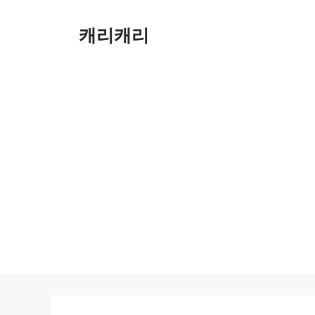
컨
텐
캐리캐리
츠
로
건
너
뛰
기