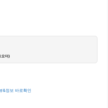
트오더)
뷰&정보 바로확인