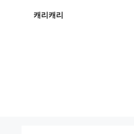
컨
텐
캐리캐리
츠
로
건
너
뛰
기