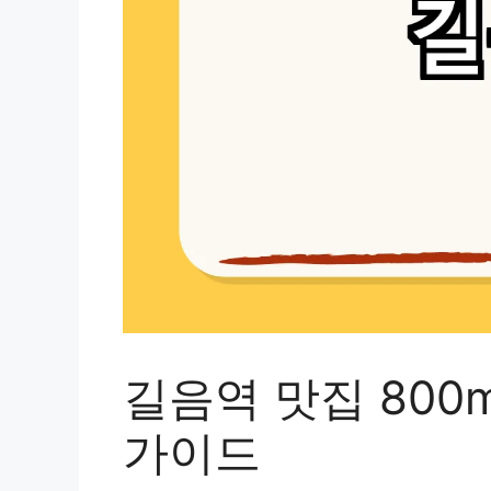
길음역 맛집 800m
가이드