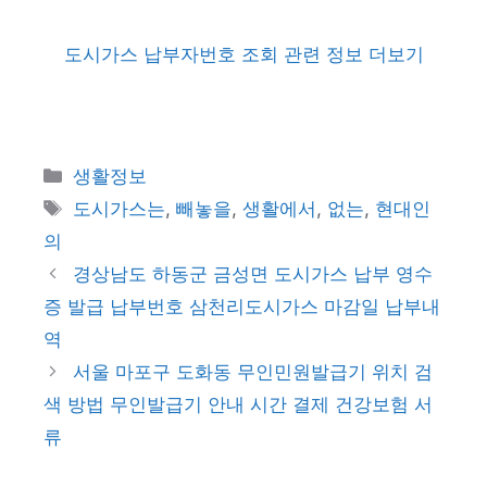
도시가스 납부자번호 조회 관련 정보 더보기
카
생활정보
테
태
도시가스는
,
빼놓을
,
생활에서
,
없는
,
현대인
고
그
의
리
경상남도 하동군 금성면 도시가스 납부 영수
증 발급 납부번호 삼천리도시가스 마감일 납부내
역
서울 마포구 도화동 무인민원발급기 위치 검
색 방법 무인발급기 안내 시간 결제 건강보험 서
류