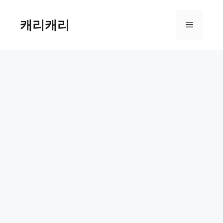
컨
텐
캐리캐리
메
츠
로
뉴
건
너
뛰
기