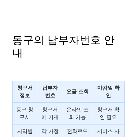
동구의 납부자번호 안
내
청구서
납부자
마감일 확
요금 조회
정보
번호
인
동구 청
청구서
온라인 조
청구서 확
구서
에 기재
회 가능
인 필요
지역별
각 가정
전화로도
서비스 사