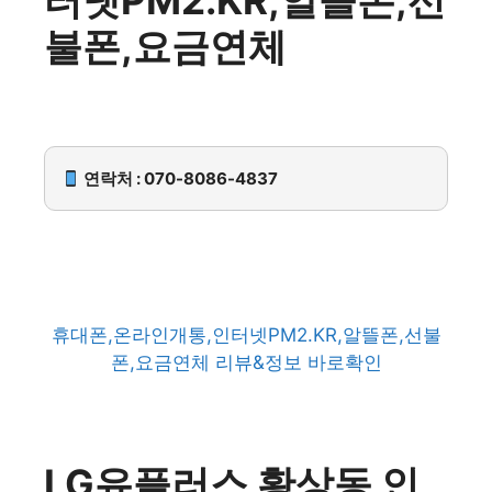
불폰,요금연체
연락처 : 070-8086-4837
휴대폰,온라인개통,인터넷PM2.KR,알뜰폰,선불
폰,요금연체 리뷰&정보 바로확인
LG유플러스 황상동 인