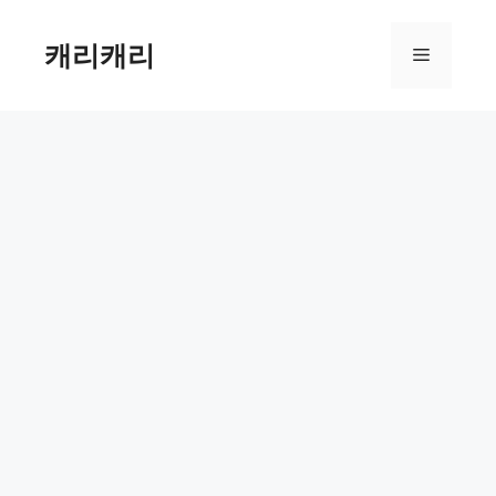
컨
텐
캐리캐리
메
츠
로
뉴
건
너
뛰
기