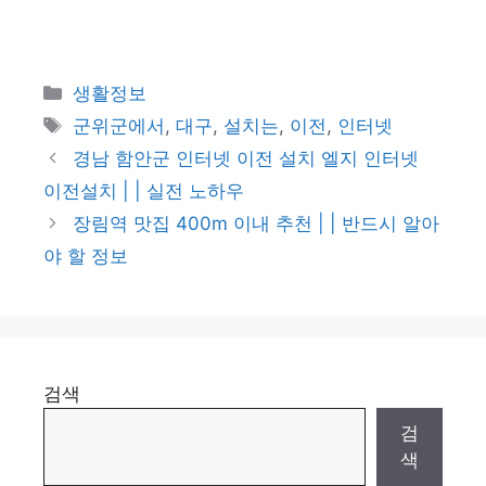
카
생활정보
테
태
군위군에서
,
대구
,
설치는
,
이전
,
인터넷
고
그
경남 함안군 인터넷 이전 설치 엘지 인터넷
리
이전설치 | | 실전 노하우
장림역 맛집 400m 이내 추천 | | 반드시 알아
야 할 정보
검색
검
색