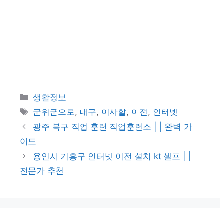
카
생활정보
테
태
군위군으로
,
대구
,
이사할
,
이전
,
인터넷
고
그
광주 북구 직업 훈련 직업훈련소 | | 완벽 가
리
이드
용인시 기흥구 인터넷 이전 설치 kt 셀프 | |
전문가 추천