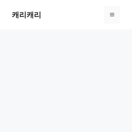
컨
텐
캐리캐리
메
츠
로
뉴
건
너
뛰
기