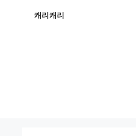
컨
텐
캐리캐리
츠
로
건
너
뛰
기