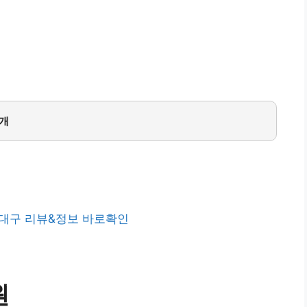
9개
대구 리뷰&정보 바로확인
원