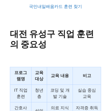
국민내일배움카드 훈련 찾기
대전 유성구 직업 훈련
의 중요성
프로그
교육
교육 내용
비고
램명
대상
IT 직업
청년
코딩 및 개
실습 중심
훈련
층
발 기술
교육
간호사
의료 지식
자격증 취득
성인