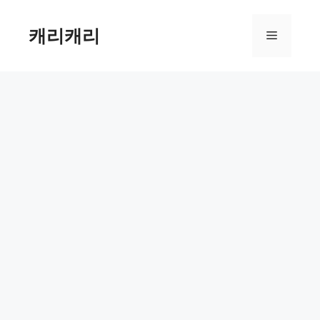
컨
텐
캐리캐리
메
츠
로
뉴
건
너
뛰
기