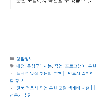
훈련 포털에서 확인할 수 있습니다.
카
생활정보
테
태
대전
,
유성구에서는
,
직업
,
프로그램이
,
훈련
고
그
도곡역 맛집 찾는법 추천 | | 반드시 알아야
리
할 정보
전북 정읍시 직업 훈련 포털 생계비 대출 | |
전문가 추천