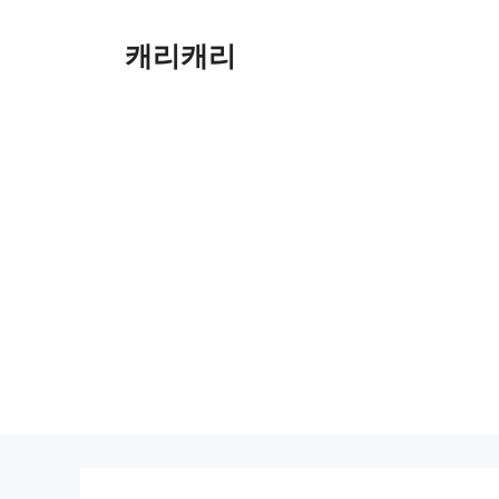
컨
텐
캐리캐리
츠
로
건
너
뛰
기