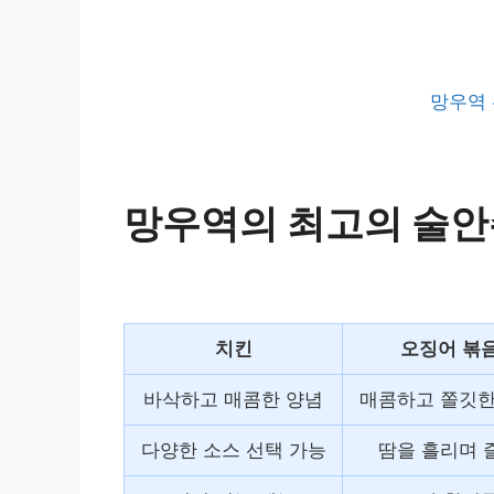
망우역 
망우역의 최고의 술안
치킨
오징어 볶
바삭하고 매콤한 양념
매콤하고 쫄깃한
다양한 소스 선택 가능
땀을 흘리며 