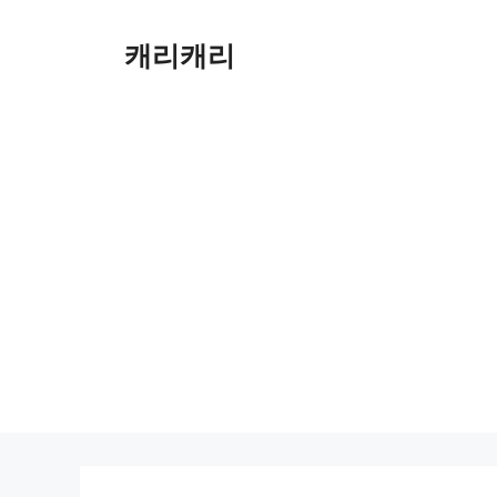
컨
텐
캐리캐리
츠
로
건
너
뛰
기