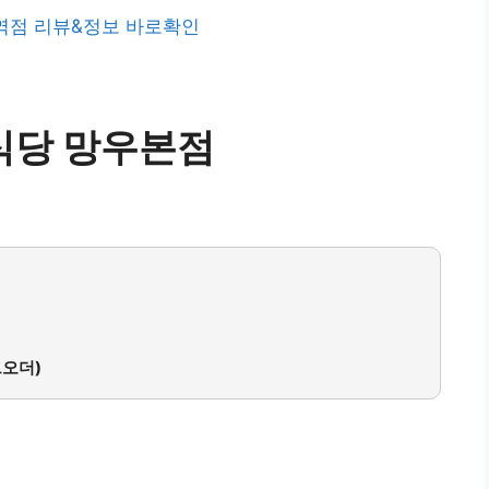
역점 리뷰&정보 바로확인
당 망우본점
트오더)