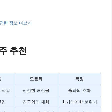
관련 정보 더보기
주 추천
음
모듬회
특징
 식감
신선한 해산물
술과의 조화
즐김
친구와의 대화
화기애애한 분위기