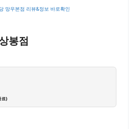
 망우본점 리뷰&정보 바로확인
 상봉점
종료)