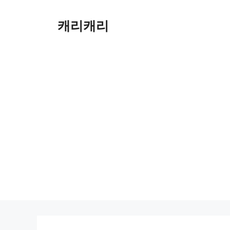
컨
텐
캐리캐리
츠
로
건
너
뛰
기