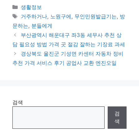
카
생활정보
테
태
거주하거나
,
노원구에
,
무인민원발급기는
,
방
고
그
문하는
,
분들에게
리
부산광역시 해운대구 좌3동 세무사 추천 상
담 필요성 방법 가격 곳 절감 잘하는 기장료 과세
경상북도 울진군 기성면 카센터 자동차 정비
추천 가격 서비스 후기 공업사 교환 엔진오일
검색
검
색