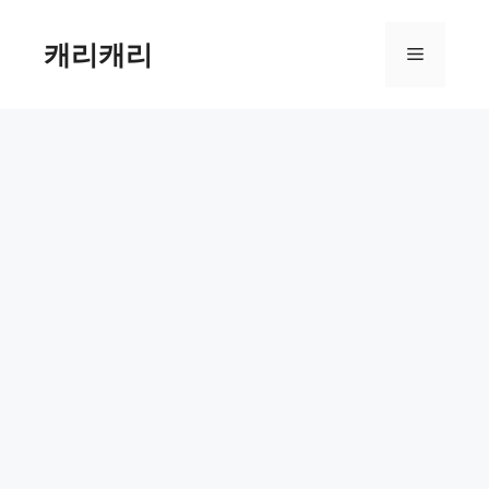
컨
텐
캐리캐리
메
츠
로
뉴
건
너
뛰
기