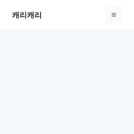
컨
텐
캐리캐리
메
츠
로
뉴
건
너
뛰
기