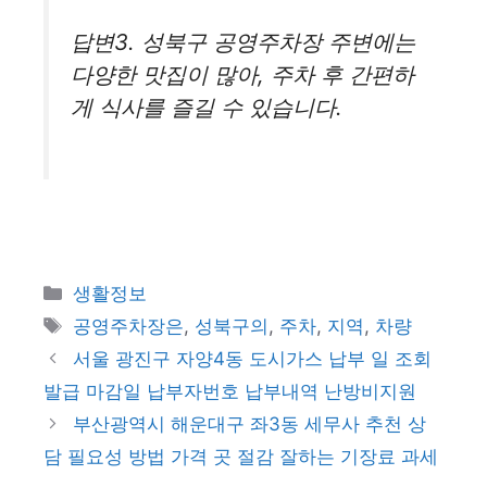
답변3. 성북구 공영주차장 주변에는
다양한 맛집이 많아, 주차 후 간편하
게 식사를 즐길 수 있습니다.
카
생활정보
테
태
공영주차장은
,
성북구의
,
주차
,
지역
,
차량
고
그
서울 광진구 자양4동 도시가스 납부 일 조회
리
발급 마감일 납부자번호 납부내역 난방비지원
부산광역시 해운대구 좌3동 세무사 추천 상
담 필요성 방법 가격 곳 절감 잘하는 기장료 과세