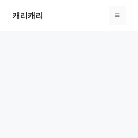
컨
텐
캐리캐리
메
츠
로
뉴
건
너
뛰
기