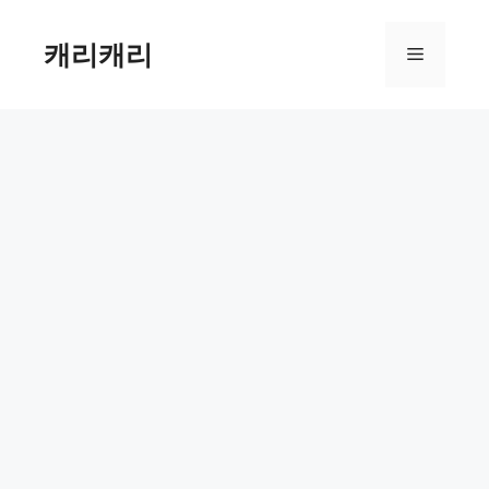
컨
텐
캐리캐리
메
츠
로
뉴
건
너
뛰
기