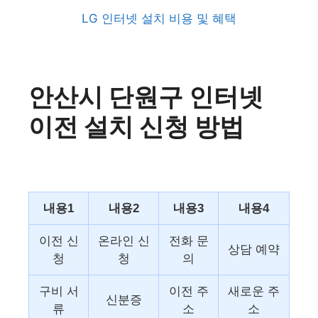
LG 인터넷 설치 비용 및 혜택
안산시 단원구 인터넷
이전 설치 신청 방법
내용1
내용2
내용3
내용4
이전 신
온라인 신
전화 문
상담 예약
청
청
의
구비 서
이전 주
새로운 주
신분증
류
소
소