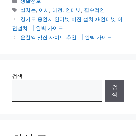
생활정보
테
태
설치는
,
이사
,
이전
,
인터넷
,
필수적인
고
그
경기도 용인시 인터넷 이전 설치 sk인터넷 이
리
전설치 | | 완벽 가이드
운천역 맛집 사이트 추천 | | 완벽 가이드
검색
검
색