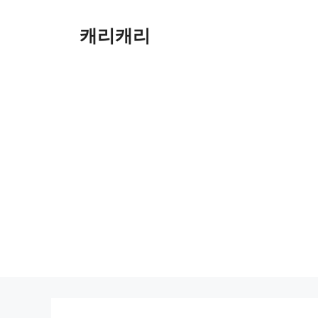
컨
텐
캐리캐리
츠
로
건
너
뛰
기