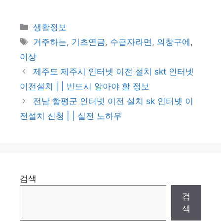
카
생활정보
테
태
거주하는
,
기초연금
,
수급자라면
,
의창구에
,
고
그
이상
리
제주도 제주시 인터넷 이전 설치 skt 인터넷
이전설치 | | 반드시 알아야 할 정보
전남 함평군 인터넷 이전 설치 sk 인터넷 이
전설치 신청 | | 실전 노하우
검색
검
색