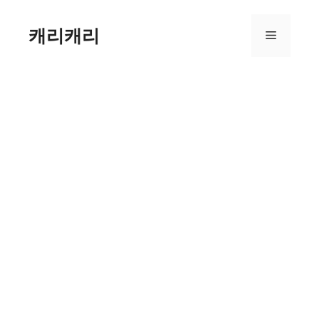
컨
텐
캐리캐리
메
츠
로
뉴
건
너
뛰
기