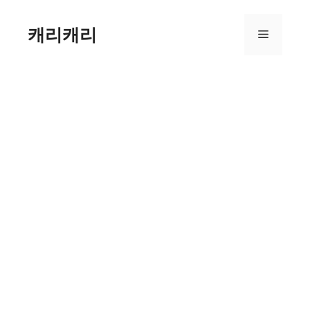
컨
텐
캐리캐리
메
츠
로
뉴
건
너
뛰
기