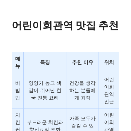
어린이회관역 맛집 추천
메
특징
추천 이유
위치
뉴
어린
비
영양가 높고 색
건강을 생각
이회
빔
감이 뛰어난 한
하는 분들에
관역
밥
국 전통 요리
게 최적
인근
치
어린
가족 모두가
킨
부드러운 치킨과
이회
즐길 수 있
커
향신료의 조화
관역