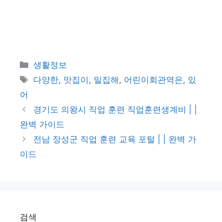
카
생활정보
테
태
다양한
,
맛집이
,
밀집해
,
어린이회관역은
,
있
고
그
어
리
경기도 의왕시 직업 훈련 직업훈련생계비 | |
완벽 가이드
전남 장성군 직업 훈련 교육 포털 | | 완벽 가
이드
검색