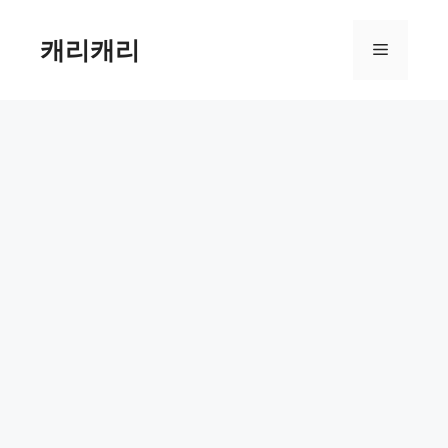
컨
텐
캐리캐리
메
츠
로
뉴
건
너
뛰
기