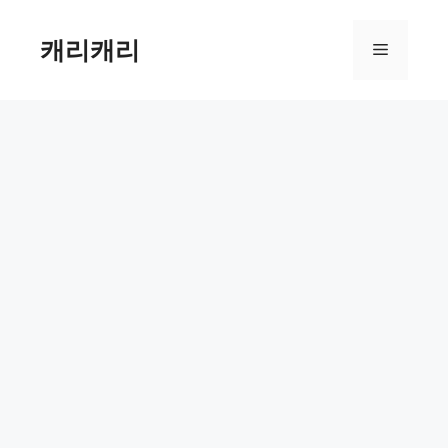
컨
텐
캐리캐리
메
츠
로
뉴
건
너
뛰
기