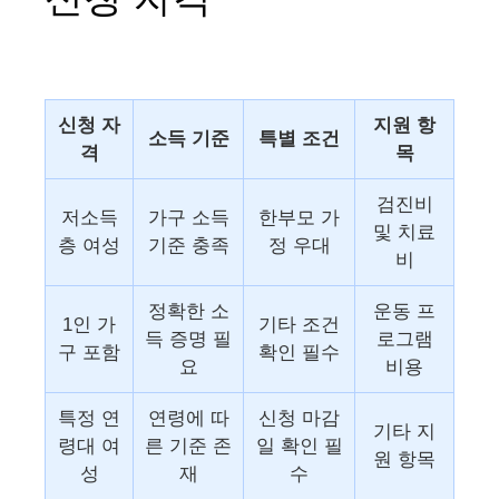
신청 자
지원 항
소득 기준
특별 조건
격
목
검진비
저소득
가구 소득
한부모 가
및 치료
층 여성
기준 충족
정 우대
비
정확한 소
운동 프
1인 가
기타 조건
득 증명 필
로그램
구 포함
확인 필수
요
비용
특정 연
연령에 따
신청 마감
기타 지
령대 여
른 기준 존
일 확인 필
원 항목
성
재
수