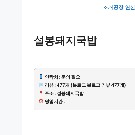
조개공장 연산
설봉돼지국밥
연락처 : 문의 필요
리뷰 : 477개 (블로그 블로그 리뷰 477개)
주소 : 설봉돼지국밥
영업시간 :