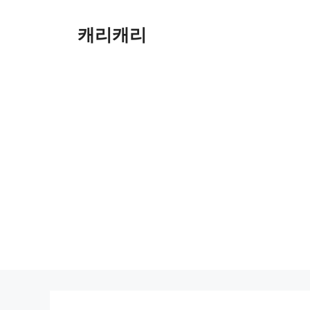
컨
텐
캐리캐리
츠
로
건
너
뛰
기