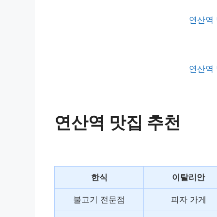
연산역 
연산역 
연산역 맛집 추천
한식
이탈리안
불고기 전문점
피자 가게