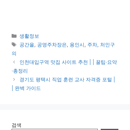
카
생활정보
테
태
공간을
,
공영주차장은
,
용인시
,
주차
,
처인구
고
그
의
리
인천대입구역 맛집 사이트 추천 | | 꿀팁·요약
·총정리
경기도 평택시 직업 훈련 교사 자격증 포털 |
| 완벽 가이드
검색