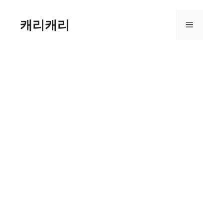
컨
텐
캐리캐리
메
츠
로
뉴
건
너
뛰
기