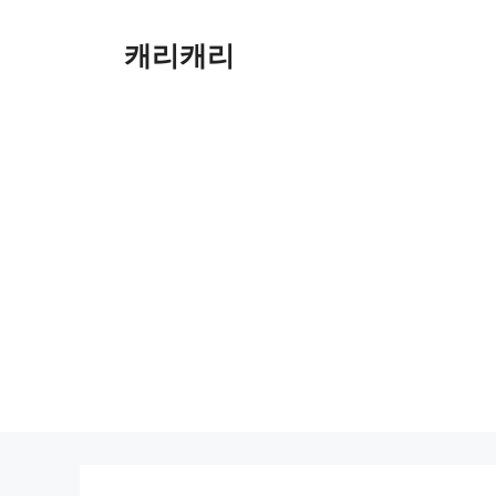
컨
텐
캐리캐리
츠
로
건
너
뛰
기