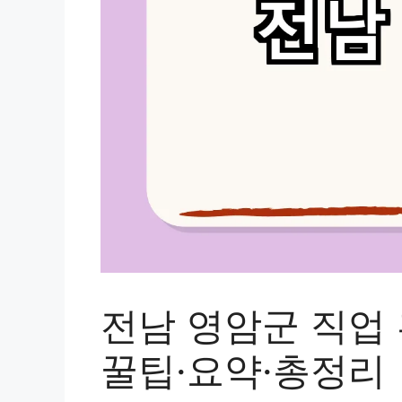
전남 영암군 직업 
꿀팁·요약·총정리