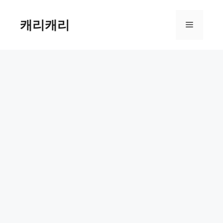
컨
텐
캐리캐리
메
츠
로
뉴
건
너
뛰
기