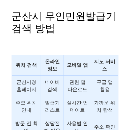
군산시 무인민원발급기
검색 방법
온라인
지도 서비
위치 검색
모바일 앱
정보
스
군산시청
네이버
관련 앱
구글 맵
홈페이지
검색
다운로드
활용
주요 위치
발급기
실시간 업
가까운 위
안내
리스트
데이트
치 탐색
방문 전 확
상담전
사용법 안
주소 확인