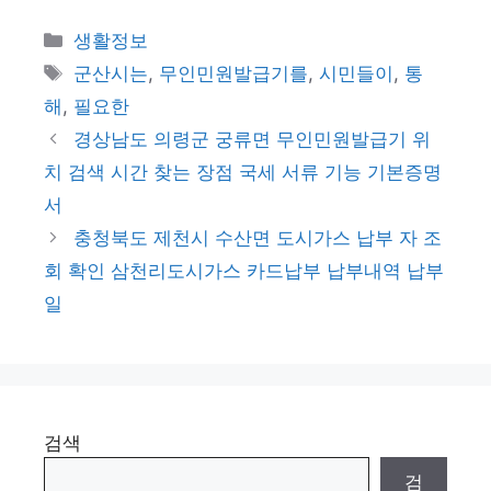
카
생활정보
테
태
군산시는
,
무인민원발급기를
,
시민들이
,
통
고
그
해
,
필요한
리
경상남도 의령군 궁류면 무인민원발급기 위
치 검색 시간 찾는 장점 국세 서류 기능 기본증명
서
충청북도 제천시 수산면 도시가스 납부 자 조
회 확인 삼천리도시가스 카드납부 납부내역 납부
일
검색
검