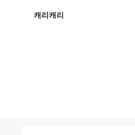
컨
텐
캐리캐리
츠
로
건
너
뛰
기