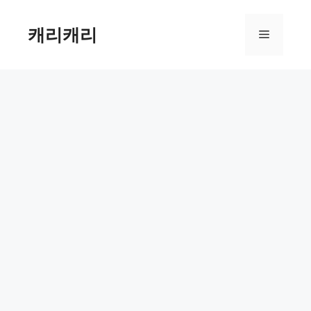
컨
텐
캐리캐리
메
츠
로
뉴
건
너
뛰
기