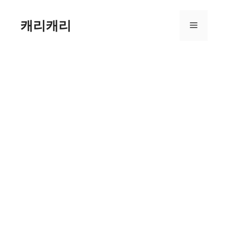
컨
텐
캐리캐리
메
츠
로
뉴
건
너
뛰
기