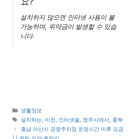
요?
설치하지 않으면 인터넷 사용이 불
가능하며, 위약금이 발생할 수 있습
니다.
카
생활정보
테
태
설치하는
,
이전
,
인터넷을
,
청주시에서
,
충북
고
그
충남 아산시 공영주차장 운영시간 이후 요금
리
| | 꿀팁·요약·총정리