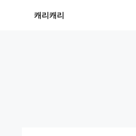
컨
텐
캐리캐리
츠
로
건
너
뛰
기