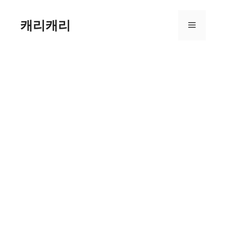
컨
텐
캐리캐리
메
츠
로
뉴
건
너
뛰
기