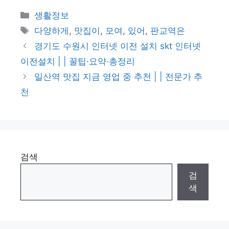
카
생활정보
테
태
다양하게
,
맛집이
,
모여
,
있어
,
판교역은
고
그
경기도 수원시 인터넷 이전 설치 skt 인터넷
리
이전설치 | | 꿀팁·요약·총정리
일산역 맛집 지금 영업 중 추천 | | 전문가 추
천
검색
검
색