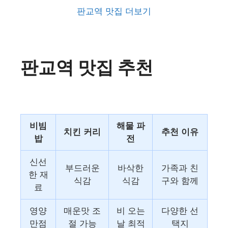
판교역 맛집 더보기
판교역 맛집 추천
비빔
해물 파
치킨 커리
추천 이유
밥
전
신선
부드러운
바삭한
가족과 친
한 재
식감
식감
구와 함께
료
영양
매운맛 조
비 오는
다양한 선
만점
절 가능
날 최적
택지