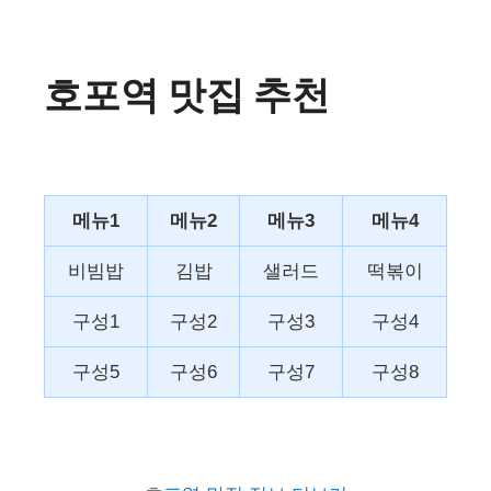
호포역 맛집 추천
메뉴1
메뉴2
메뉴3
메뉴4
비빔밥
김밥
샐러드
떡볶이
구성1
구성2
구성3
구성4
구성5
구성6
구성7
구성8