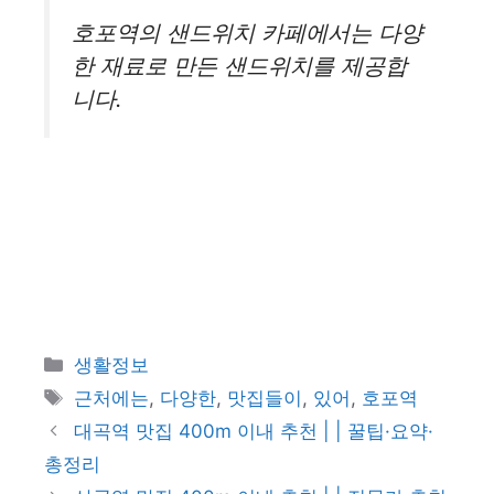
호포역의 샌드위치 카페에서는 다양
한 재료로 만든 샌드위치를 제공합
니다.
카
생활정보
테
태
근처에는
,
다양한
,
맛집들이
,
있어
,
호포역
고
그
대곡역 맛집 400m 이내 추천 | | 꿀팁·요약·
리
총정리