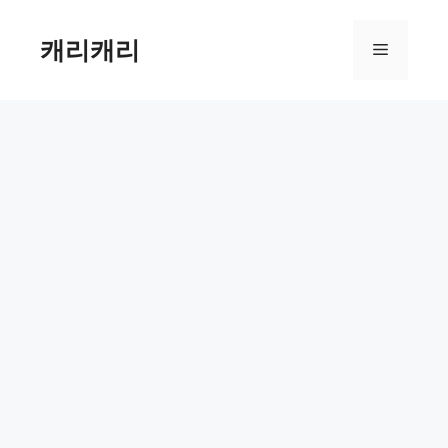
컨
텐
캐리캐리
메
츠
로
뉴
건
너
뛰
기