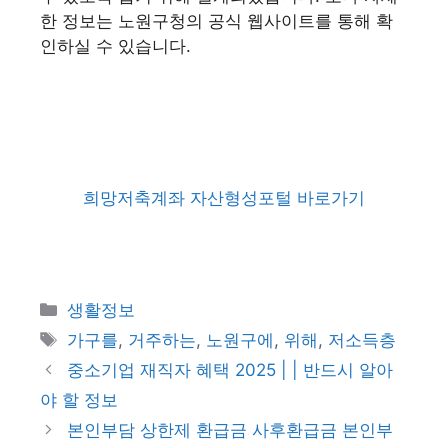
한 정보는 노원구청의 공식 웹사이트를 통해 확
인하실 수 있습니다.
희망저축계좌 자산형성포털 바로가기
카
생활정보
테
태
가구를
,
거주하는
,
노원구에
,
위해
,
저소득층
고
그
중소기업 재직자 혜택 2025 | | 반드시 알아
리
야 할 정보
본인부담 상한제 환급금 사후환급금 본인부