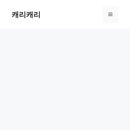
컨
텐
캐리캐리
메
츠
로
뉴
건
너
뛰
기