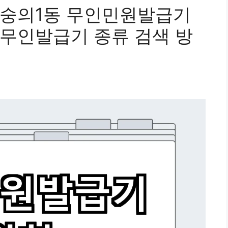
 숭의1동 무인민원발급기
무인발급기 종류 검색 방