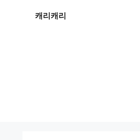
컨
텐
캐리캐리
츠
로
건
너
뛰
기