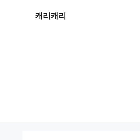
컨
텐
캐리캐리
츠
로
건
너
뛰
기