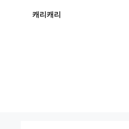
컨
텐
캐리캐리
츠
로
건
너
뛰
기