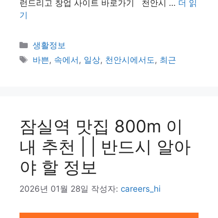
런드리고 창업 사이트 바로가기 천안시 …
더 읽
기
카
생활정보
테
태
바쁜
,
속에서
,
일상
,
천안시에서도
,
최근
고
그
리
잠실역 맛집 800m 이
내 추천 | | 반드시 알아
야 할 정보
2026년 01월 28일
작성자:
careers_hi