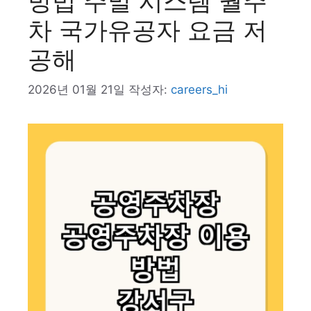
방법 주말 시스템 월주
차 국가유공자 요금 저
공해
2026년 01월 21일
작성자:
careers_hi