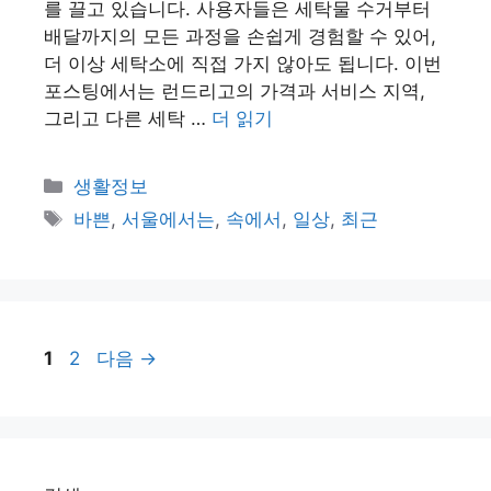
를 끌고 있습니다. 사용자들은 세탁물 수거부터
배달까지의 모든 과정을 손쉽게 경험할 수 있어,
더 이상 세탁소에 직접 가지 않아도 됩니다. 이번
포스팅에서는 런드리고의 가격과 서비스 지역,
그리고 다른 세탁 …
더 읽기
카
생활정보
테
태
바쁜
,
서울에서는
,
속에서
,
일상
,
최근
고
그
리
페
페
1
2
다음
→
이
이
지
지