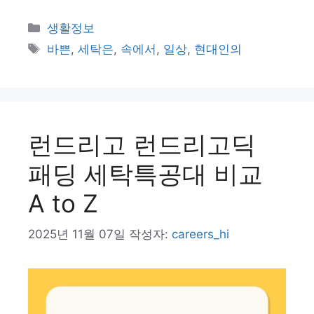
카
생활정보
테
태
바쁜
,
세탁은
,
속에서
,
일상
,
현대인의
고
그
리
런드리고 런드리고딕
패딩 세탁특공대 비교
A to Z
2025년 11월 07일
작성자:
careers_hi