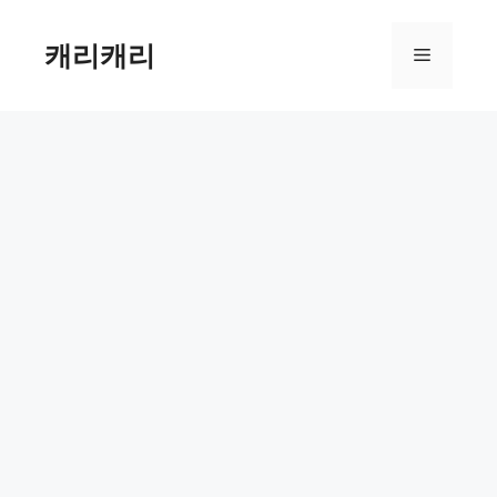
컨
텐
캐리캐리
메
츠
로
뉴
건
너
뛰
기