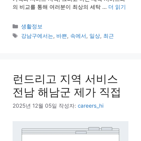
의 비교를 통해 여러분이 최상의 세탁 …
더 읽기
카
생활정보
테
태
강남구에서는
,
바쁜
,
속에서
,
일상
,
최근
고
그
리
런드리고 지역 서비스
전남 해남군 제가 직접
2025년 12월 05일
작성자:
careers_hi