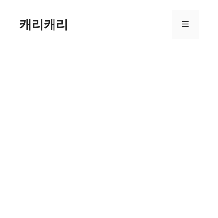
컨
텐
캐리캐리
메
츠
로
뉴
건
너
뛰
기